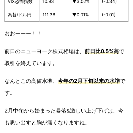
VIX恐怖指数
10.93
▼3.02%
(-0.34)
為替/ドル円
111.38
▼0.01%
(-0.01)
おおーーー！！
前日のニューヨーク株式相場は、
前日比0.5%高
で
取引を終えています。
なんとこの高値水準、
今年の2月下旬以来の水準
で
す。
2月中旬から始まった暴落&激しい上げ下げは、今
も思い出すと胸が痛くなりますね。