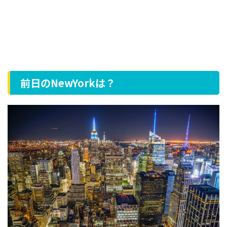
前日のNewYorkは？