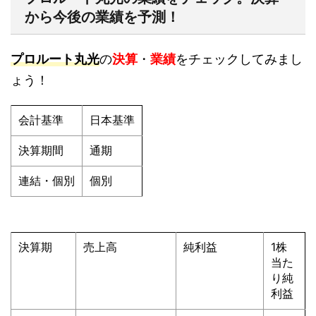
から今後の業績を予測！
プロルート丸光
の
決算
・
業績
をチェックしてみまし
ょう！
会計基準
日本基準
決算期間
通期
連結・個別
個別
決算期
売上高
純利益
1株
当た
り純
利益