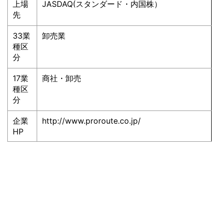
上場
JASDAQ(スタンダード・内国株）
先
33業
卸売業
種区
分
17業
商社・卸売
種区
分
企業
http://www.proroute.co.jp/
HP