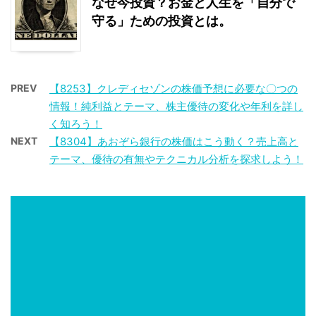
なぜ今投資？お金と人生を「自分で
守る」ための投資とは。
PREV
【8253】クレディセゾンの株価予想に必要な〇つの
情報！純利益とテーマ、株主優待の変化や年利を詳し
く知ろう！
NEXT
【8304】あおぞら銀行の株価はこう動く？売上高と
テーマ、優待の有無やテクニカル分析を探求しよう！