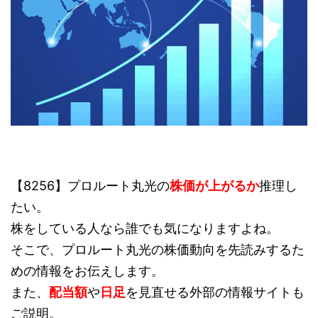
【8256】プロルート丸光の
株価が上がるか
推理し
たい。
株をしている人なら誰でも気になりますよね。
そこで、プロルート丸光の株価動向を先読みするた
めの情報をお伝えします。
また、
配当額
や
日足
を見直せる外部の情報サイトも
ご説明。