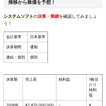
推移から株価を予想！
システムソフト
の
決算
・
業績
を確認してみましょ
う！
会計基準
日本基準
決算期間
通期
連結・個別
個別
決算期
売上高
純利益
1株当
たり
純利
益
2018年
¥2,475,000,000
-
¥