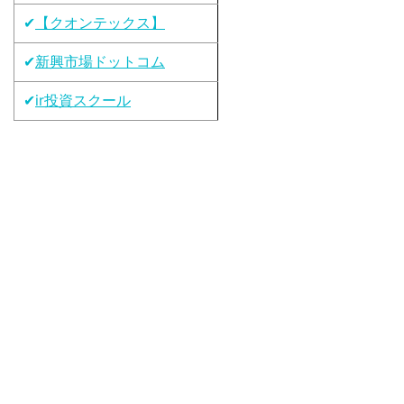
✔
【クオンテックス】
✔
新興市場ドットコム
✔
ir投資スクール