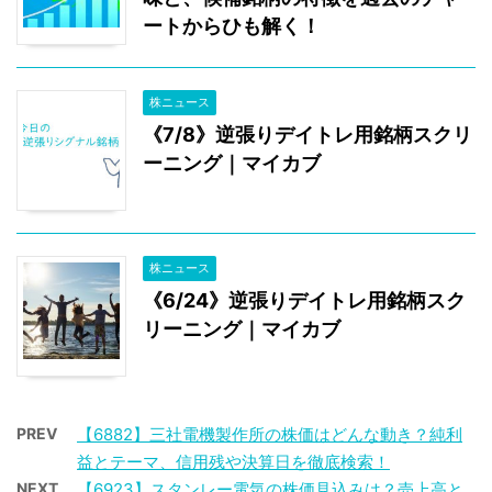
ートからひも解く！
株ニュース
《7/8》逆張りデイトレ用銘柄スクリ
ーニング｜マイカブ
株ニュース
《6/24》逆張りデイトレ用銘柄スク
リーニング｜マイカブ
PREV
【6882】三社電機製作所の株価はどんな動き？純利
益とテーマ、信用残や決算日を徹底検索！
NEXT
【6923】スタンレー電気の株価見込みは？売上高と