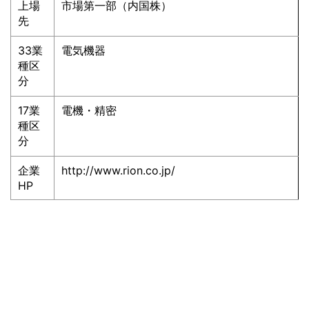
上場
市場第一部（内国株）
先
33業
電気機器
種区
分
17業
電機・精密
種区
分
企業
http://www.rion.co.jp/
HP