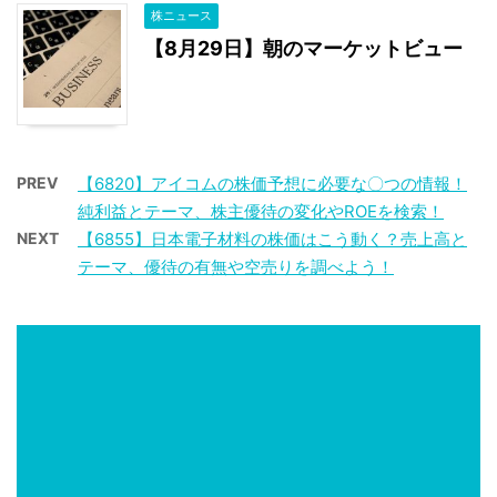
株ニュース
【8月29日】朝のマーケットビュー
PREV
【6820】アイコムの株価予想に必要な〇つの情報！
純利益とテーマ、株主優待の変化やROEを検索！
NEXT
【6855】日本電子材料の株価はこう動く？売上高と
テーマ、優待の有無や空売りを調べよう！