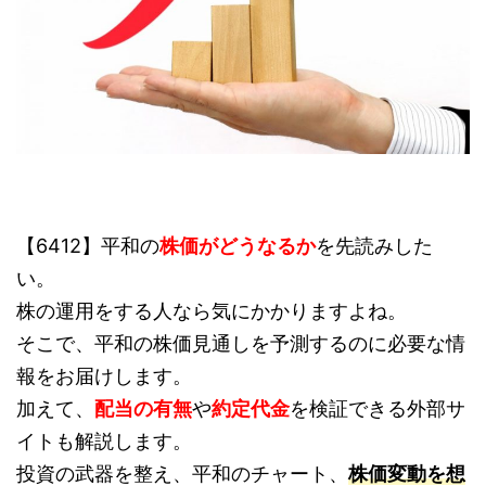
【6412】平和の
株価がどうなるか
を先読みした
い。
株の運用をする人なら気にかかりますよね。
そこで、平和の株価見通しを予測するのに必要な情
報をお届けします。
加えて、
配当の有無
や
約定代金
を検証できる外部サ
イトも解説します。
投資の武器を整え、平和のチャート、
株価変動を想