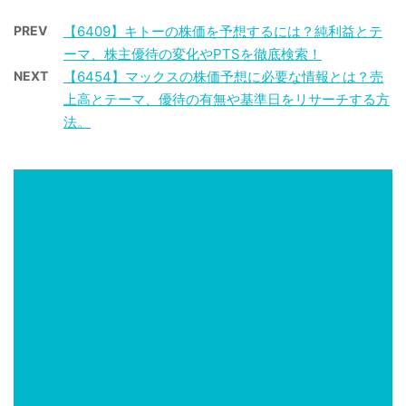
PREV
【6409】キトーの株価を予想するには？純利益とテ
ーマ、株主優待の変化やPTSを徹底検索！
NEXT
【6454】マックスの株価予想に必要な情報とは？売
上高とテーマ、優待の有無や基準日をリサーチする方
法。