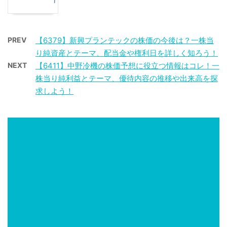
PREV
【6379】新興プランテックの株価の今後は？一株当
り純資産とテーマ、配当金や権利日を詳しく知ろう！
NEXT
【6411】中野冷機の株価予想に役立つ情報はコレ！一
株当り純利益とテーマ、優待内容の推移や出来高を探
求しよう！