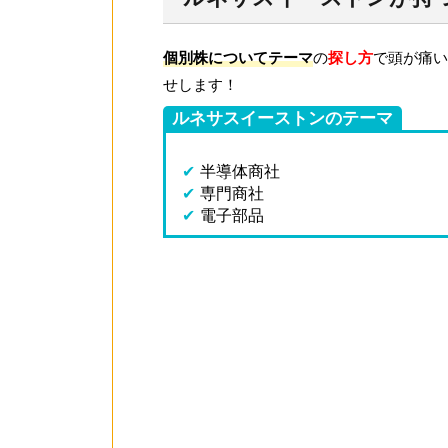
個別株についてテーマ
の
探し方
で頭が痛い
せします！
ルネサスイーストンのテーマ
✔
半導体商社
✔
専門商社
✔
電子部品