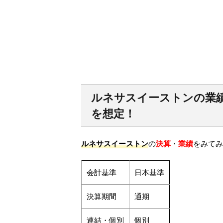
ルネサスイーストンの業
を想定！
ルネサスイーストン
の
決算
・
業績
をみてみ
会計基準
日本基準
決算期間
通期
連結・個別
個別