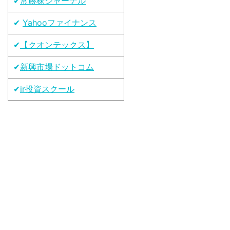
✔
常勝株ジャーナル
✔
Yahooファイナンス
✔
【クオンテックス】
✔
新興市場ドットコム
✔
ir投資スクール