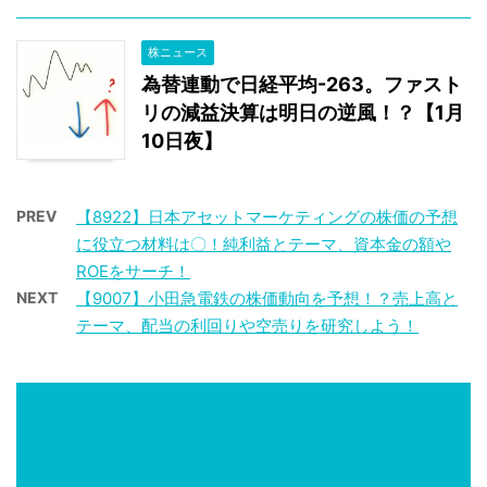
株ニュース
為替連動で日経平均-263。ファスト
リの減益決算は明日の逆風！？【1月
10日夜】
PREV
【8922】日本アセットマーケティングの株価の予想
に役立つ材料は〇！純利益とテーマ、資本金の額や
ROEをサーチ！
NEXT
【9007】小田急電鉄の株価動向を予想！？売上高と
テーマ、配当の利回りや空売りを研究しよう！