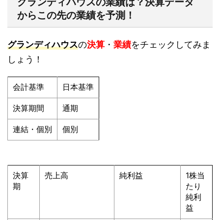
グランディハウスの業績は？決算データ
からこの先の業績を予測！
グランディハウス
の
決算
・
業績
をチェックしてみま
しょう！
会計基準
日本基準
決算期間
通期
連結・個別
個別
決算
売上高
純利益
1株当
期
たり
純利
益