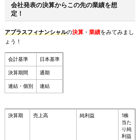
会社発表の決算からこの先の業績を想
定！
アプラスフィナンシャル
の
決算
・
業績
をみてみまし
ょう！
会計基準
日本基準
決算期間
通期
連結・個別
連結
決算期
売上高
純利益
1株
当た
り純
利益