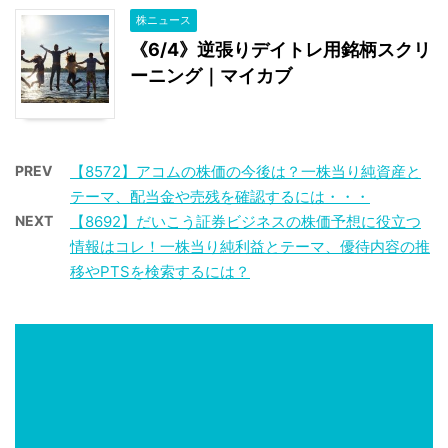
株ニュース
《6/4》逆張りデイトレ用銘柄スクリ
ーニング｜マイカブ
PREV
【8572】アコムの株価の今後は？一株当り純資産と
テーマ、配当金や売残を確認するには・・・
NEXT
【8692】だいこう証券ビジネスの株価予想に役立つ
情報はコレ！一株当り純利益とテーマ、優待内容の推
移やPTSを検索するには？