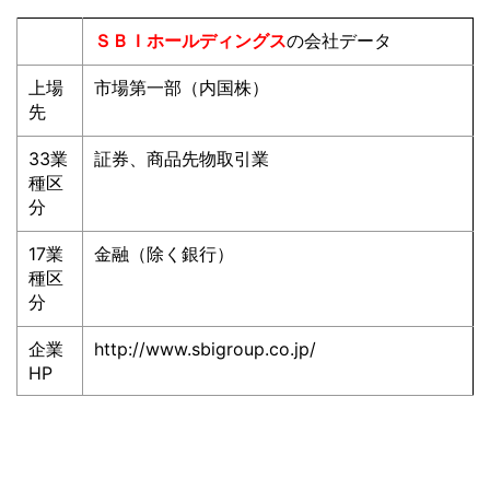
ＳＢＩホールディングス
の会社データ
上場
市場第一部（内国株）
先
33業
証券、商品先物取引業
種区
分
17業
金融（除く銀行）
種区
分
企業
http://www.sbigroup.co.jp/
HP