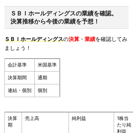
ＳＢＩホールディングスの業績を確認。
決算推移から今後の業績を予想！
ＳＢＩホールディングス
の
決算
・
業績
を確認してみ
ましょう！
会計基準
米国基準
決算期間
通期
連結・個別
個別
決算
売上高
純利益
1株当
期
たり純
利益