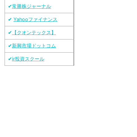
✔
常勝株ジャーナル
✔
Yahooファイナンス
✔
【クオンテックス】
✔
新興市場ドットコム
✔
ir投資スクール