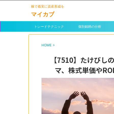
株で着実に資産形成を
マイカブ
トレードテクニック
個別銘柄の分析
HOME
>
【7510】たけび
マ、株式単価やRO