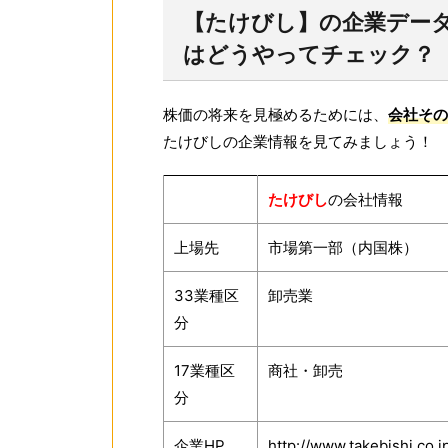
【たけびし】の企業データ
はどうやってチェック？
株価の将来を見極めるためには、
会社その
たけびしの企業情報を見てみましょう！
たけびし
の会社情報
上場先
市場第一部（内国株）
33業種区
卸売業
分
17業種区
商社・卸売
分
企業HP
http://www.takebishi.co.j