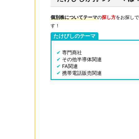
個別株についてテーマ
の
探し方
をお探しで
す！
たけびしのテーマ
✔
専門商社
✔
その他半導体関連
✔
FA関連
✔
携帯電話販売関連