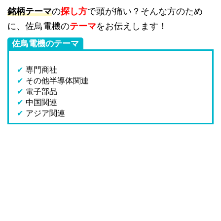
銘柄テーマ
の
探し方
で頭が痛い？そんな方のため
に、佐鳥電機の
テーマ
をお伝えします！
佐鳥電機のテーマ
✔
専門商社
✔
その他半導体関連
✔
電子部品
✔
中国関連
✔
アジア関連