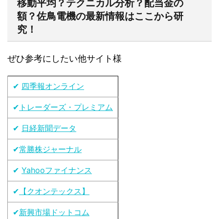
移動平均？テクニカル分析？配当金の
額？佐鳥電機の最新情報はここから研
究！
ぜひ参考にしたい他サイト様
✔
四季報オンライン
✔
トレーダーズ・プレミアム
✔
日経新聞データ
✔
常勝株ジャーナル
✔
Yahooファイナンス
✔
【クオンテックス】
✔
新興市場ドットコム