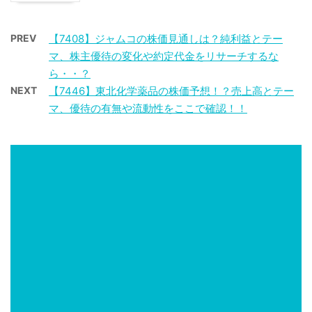
PREV
【7408】ジャムコの株価見通しは？純利益とテー
マ、株主優待の変化や約定代金をリサーチするな
ら・・？
NEXT
【7446】東北化学薬品の株価予想！？売上高とテー
マ、優待の有無や流動性をここで確認！！