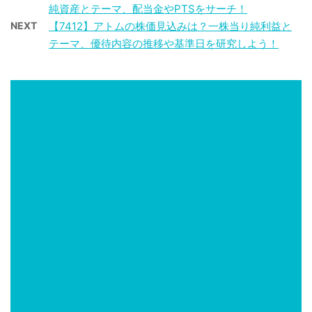
純資産とテーマ、配当金やPTSをサーチ！
NEXT
【7412】アトムの株価見込みは？一株当り純利益と
テーマ、優待内容の推移や基準日を研究しよう！