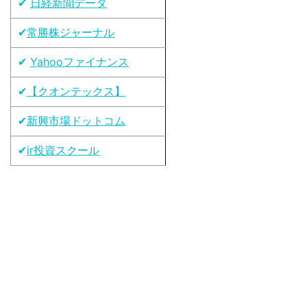
✔
日経新聞データ
✔
常勝株ジャーナル
✔
Yahooファイナンス
✔
【クオンテックス】
✔
新興市場ドットコム
✔
ir投資スクール