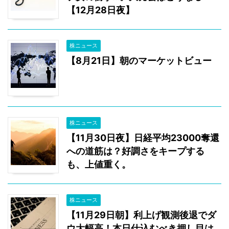
【12月28日夜】
株ニュース
【8月21日】朝のマーケットビュー
株ニュース
【11月30日夜】日経平均23000奪還
への道筋は？好調さをキープする
も、上値重く。
株ニュース
【11月29日朝】利上げ観測後退でダ
ウ大幅高！本日仕込むべき押し目は