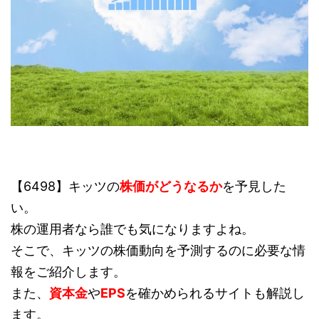
【6498】キッツの
株価がどうなるか
を予見した
い。
株の運用者なら誰でも気になりますよね。
そこで、キッツの株価動向を予測するのに必要な情
報をご紹介します。
また、
資本金
や
EPS
を確かめられるサイトも解説し
ます。