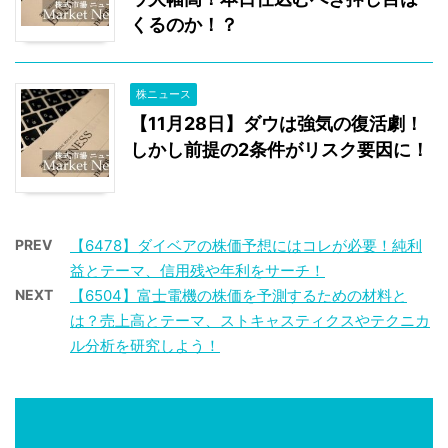
くるのか！？
株ニュース
【11月28日】ダウは強気の復活劇！
しかし前提の2条件がリスク要因に！
PREV
【6478】ダイベアの株価予想にはコレが必要！純利
益とテーマ、信用残や年利をサーチ！
NEXT
【6504】富士電機の株価を予測するための材料と
は？売上高とテーマ、ストキャスティクスやテクニカ
ル分析を研究しよう！