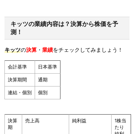
キッツの業績内容は？決算から株価を予
測！
キッツ
の
決算
・
業績
をチェックしてみましょう！
会計基準
日本基準
決算期間
通期
連結・個別
個別
決算
売上高
純利益
1株当
期
たり
純利