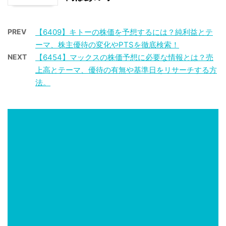
PREV
【6409】キトーの株価を予想するには？純利益とテ
ーマ、株主優待の変化やPTSを徹底検索！
NEXT
【6454】マックスの株価予想に必要な情報とは？売
上高とテーマ、優待の有無や基準日をリサーチする方
法。