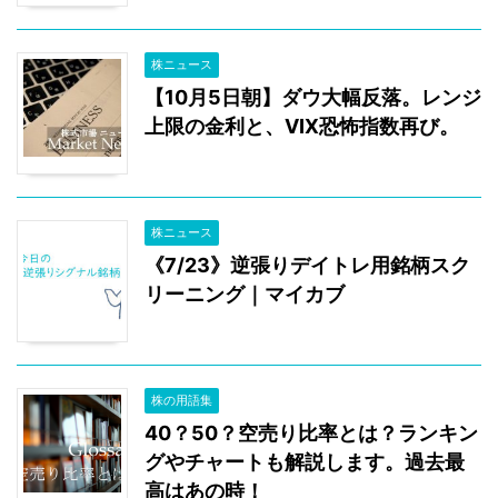
株ニュース
【10月5日朝】ダウ大幅反落。レンジ
上限の金利と、VIX恐怖指数再び。
株ニュース
《7/23》逆張りデイトレ用銘柄スク
リーニング｜マイカブ
株の用語集
40？50？空売り比率とは？ランキン
グやチャートも解説します。過去最
高はあの時！