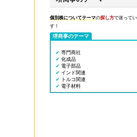
個別株についてテーマ
の
探し方
で迷ってい
す！
堺商事のテーマ
✔
専門商社
✔
化成品
✔
電子部品
✔
インド関連
✔
トルコ関連
✔
電子材料