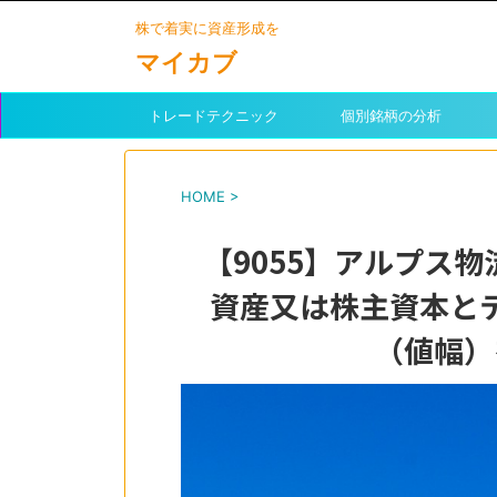
株で着実に資産形成を
マイカブ
トレードテクニック
個別銘柄の分析
HOME
>
【9055】アルプス
資産又は株主資本と
（値幅）