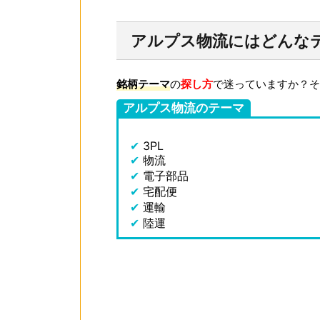
アルプス物流にはどんな
銘柄テーマ
の
探し方
で迷っていますか？そ
アルプス物流のテーマ
✔
3PL
✔
物流
✔
電子部品
✔
宅配便
✔
運輸
✔
陸運