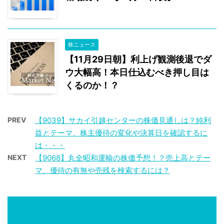
株ニュース
【11月29日朝】利上げ観測後退でダ
ウ大幅高！本日仕込むべき押し目は
くるのか！？
PREV
【9039】サカイ引越センターの株価見通しは？純利
益とテーマ、株主優待の変化や決算日を確認するに
は・・・
NEXT
【9068】丸全昭和運輸の株価予想！？売上高とテー
マ、優待の有無や売残を検索するには？