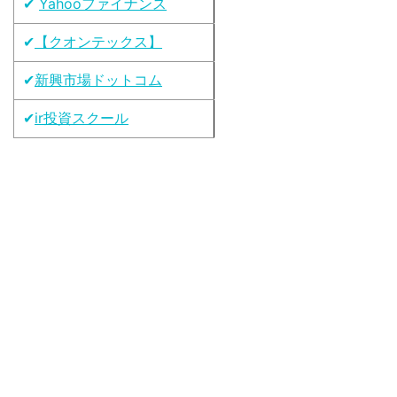
✔
Yahooファイナンス
✔
【クオンテックス】
✔
新興市場ドットコム
✔
ir投資スクール