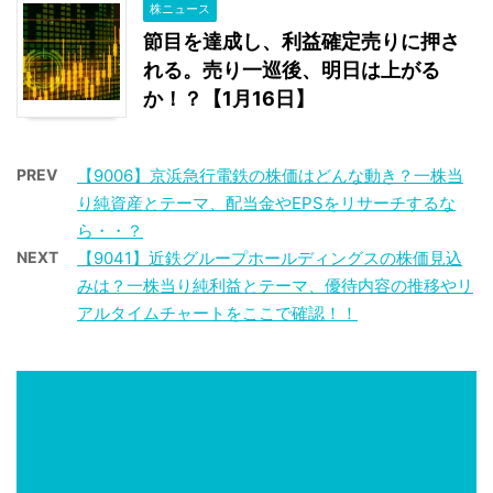
株ニュース
節目を達成し、利益確定売りに押さ
れる。売り一巡後、明日は上がる
か！？【1月16日】
PREV
【9006】京浜急行電鉄の株価はどんな動き？一株当
り純資産とテーマ、配当金やEPSをリサーチするな
ら・・？
NEXT
【9041】近鉄グループホールディングスの株価見込
みは？一株当り純利益とテーマ、優待内容の推移やリ
アルタイムチャートをここで確認！！