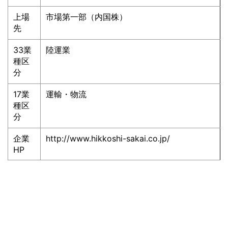
上場
市場第一部（内国株）
先
33業
陸運業
種区
分
17業
運輸・物流
種区
分
企業
http://www.hikkoshi-sakai.co.jp/
HP