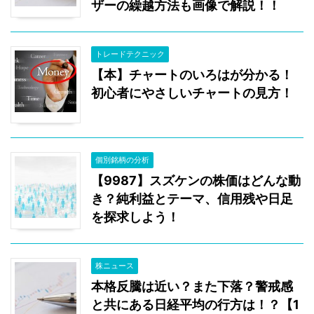
ザーの繰越方法も画像で解説！！
トレードテクニック
【本】チャートのいろはが分かる！
初心者にやさしいチャートの見方！
個別銘柄の分析
【9987】スズケンの株価はどんな動
き？純利益とテーマ、信用残や日足
を探求しよう！
株ニュース
本格反騰は近い？また下落？警戒感
と共にある日経平均の行方は！？【1