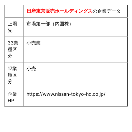
日産東京販売ホールディングス
の企業データ
上場
市場第一部（内国株）
先
33業
小売業
種区
分
17業
小売
種区
分
企業
https://www.nissan-tokyo-hd.co.jp/
HP