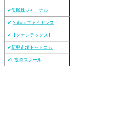
✔
常勝株ジャーナル
✔
Yahooファイナンス
✔
【クオンテックス】
✔
新興市場ドットコム
✔
ir投資スクール