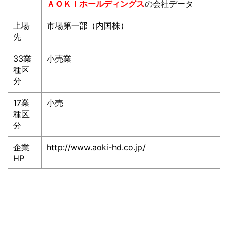
ＡＯＫＩホールディングス
の会社データ
上場
市場第一部（内国株）
先
33業
小売業
種区
分
17業
小売
種区
分
企業
http://www.aoki-hd.co.jp/
HP