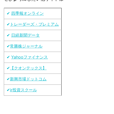
✔
四季報オンライン
✔
トレーダーズ・プレミアム
✔
日経新聞データ
✔
常勝株ジャーナル
✔
Yahooファイナンス
✔
【クオンテックス】
✔
新興市場ドットコム
✔
ir投資スクール