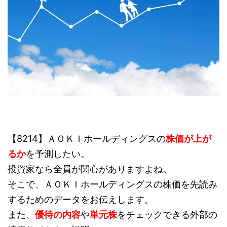
【8214】ＡＯＫＩホールディングスの
株価が上が
るか
を予測したい。
投資家なら全員が関心がありますよね。
そこで、ＡＯＫＩホールディングスの株価を先読み
するためのデータをお伝えします。
また、
優待の内容
や
単元株
をチェックできる外部の