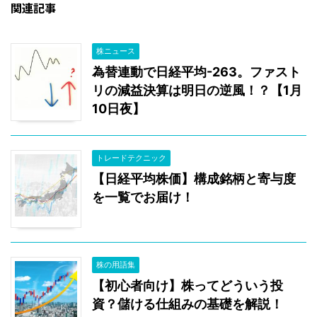
関連記事
株ニュース
為替連動で日経平均-263。ファスト
リの減益決算は明日の逆風！？【1月
10日夜】
トレードテクニック
【日経平均株価】構成銘柄と寄与度
を一覧でお届け！
株の用語集
【初心者向け】株ってどういう投
資？儲ける仕組みの基礎を解説！