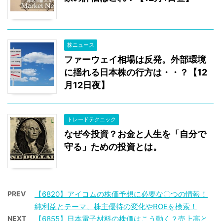
株ニュース
ファーウェイ相場は反発。外部環境
に揺れる日本株の行方は・・？【12
月12日夜】
トレードテクニック
なぜ今投資？お金と人生を「自分で
守る」ための投資とは。
PREV
【6820】アイコムの株価予想に必要な〇つの情報！
純利益とテーマ、株主優待の変化やROEを検索！
NEXT
【6855】日本電子材料の株価はこう動く？売上高と