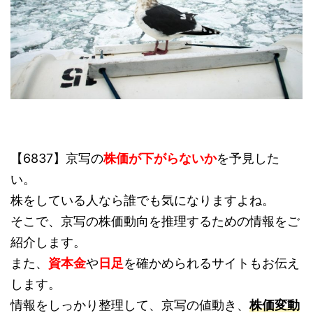
【6837】京写の
株価が下がらないか
を予見した
い。
株をしている人なら誰でも気になりますよね。
そこで、京写の株価動向を推理するための情報をご
紹介します。
また、
資本金
や
日足
を確かめられるサイトもお伝え
します。
情報をしっかり整理して、京写の値動き、
株価変動